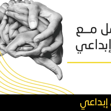
إبداعي