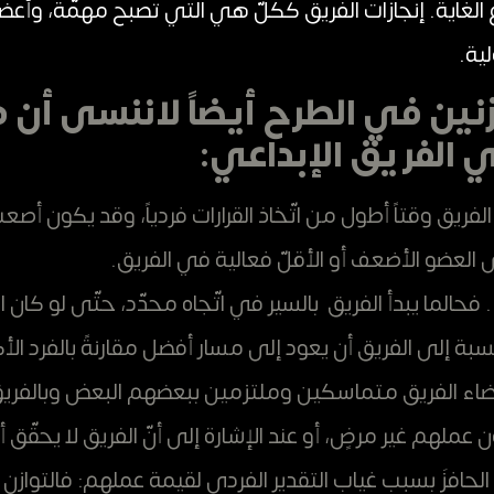
لغاية. إنجازات الفريق ككلّ هي التي تصبح مهمّة، وأعضاء 
ية.
ين في الطرح أيضاً لاننسى أن 
 الفريق الإبداعي
:
لفريق وقتاً أطول من اتّخاذ القرارات فردياً، وقد يكون أصعب
العضو الأضعف أو الأقلّ فعالية في الفريق.
فحالما يبدأ الفريق بالسير في اتّجاه محدّد، حتّى لو كان ا
ة إلى الفريق أن يعود إلى مسار أفضل مقارنةً بالفرد الأ
عضاء الفريق متماسكين وملتزمين ببعضهم البعض وبالفريق
عملهم غير مرضٍ، أو عند الإشارة إلى أنّ الفريق لا يحقّق أ
الحافزَ بسبب غياب التقدير الفردي لقيمة عملهم: فالتوازن 