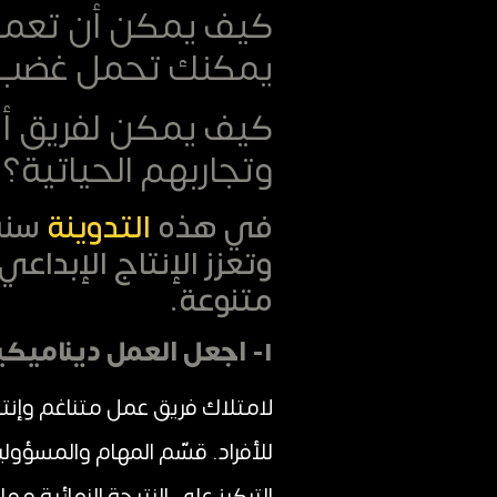
كيف يمكن أن تعمل 
يمكنك تحمل غضب كا
كيف يمكن لفريق أن 
وتجاربهم الحياتية
في هذه
التدوينة
سنش
وتعزز الإنتاج الإبداع
متنوعة.
١- اجعل العمل ديناميكياً ومرن:
لامتلاك فريق عمل متناغم وإنت
للأفراد. قسّم المهام والمسؤول
التركيز على النتيجة النهائية مم