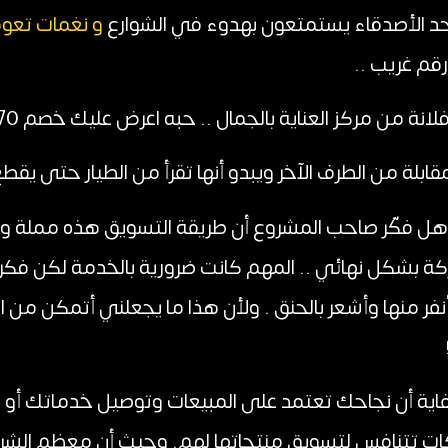
د الأصدقاء يستمتعون بهدوء في الشوارع
و نغمات تعود
قم غريب ..
من مركز العناية بالجمال .. حبه اعرض عليك خصم 70٪ على خدمة….
ابلة من الطرف الآخر ويبدو أنها تقرأ من الطيار حتى يقطع 
 هل فكّر صاحب المشروع أن طريقة التسويق هذه مملة وغي
ة بشكل نهائي .. المهم كانت ضرورية بالخدمة لكن فكر
فاية أن نجاحك تعتمد على المبيعات وتوصيل خدماتك أو
ات تتنافس لتسويق منتجاتها لهم.
وحيث أن معظم الشركا