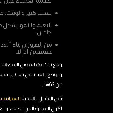
لخدمة العملاء على اخ
لسبب كبير والوقت، مل
التعلم والنمو بشكل مت
جادين.
من الضروري بناء “معاي
حقيقيين أم لا.
ومع ذلك تختلف في المبيعات ال
والوضع الاقتصادي فقط والمناف
عن 62% .
في المقابل، بالنسبة
لاستراتيجية
لكون المبادرة التي تتجه نحو ا