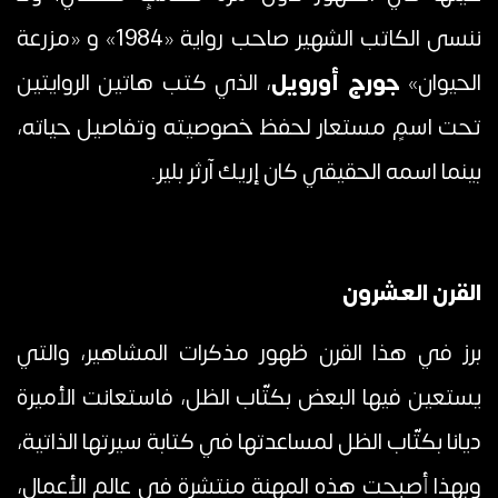
ننسى الكاتب الشهير صاحب رواية «1984» و «مزرعة
الحيوان»
جورج أورويل
، الذي كتب هاتين الروايتين
تحت اسمٍ مستعار لحفظ خصوصيته وتفاصيل حياته،
بينما اسمه الحقيقي كان
إريك آرثر بلير.
القرن العشرون
برز في هذا القرن ظهور مذكرات المشاهير، والتي
يستعين فيها البعض بكتّاب الظل، فاستعانت الأميرة
ديانا بكتّاب الظل لمساعدتها في كتابة سيرتها الذاتية،
وبهذا أصبحت هذه المهنة منتشرة في عالم الأعمال،