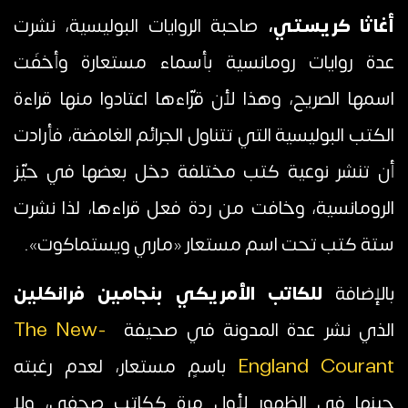
أغاثا كريستي،
صاحبة الروايات البوليسية، نشرت
عدة روايات رومانسية بأسماء مستعارة وأخفَت
اسمها الصريح، وهذا لأن قرّاءها اعتادوا منها قراءة
الكتب البوليسية التي تتناول الجرائم الغامضة، فأرادت
أن تنشر نوعية كتب مختلفة دخل بعضها في حيّز
الرومانسية، وخافت من ردة فعل قراءها، لذا نشرت
ستة كتب تحت اسم مستعار «ماري ويستماكوت».
بالإضافة
للكاتب الأمريكي بنجامين فرانكلين
الذي نشر عدة المدونة في صحيفة
The New-
England Courant
باسمٍ مستعار، لعدم رغبته
حينها في الظهور لأول مرة ككاتبٍ صحفي، ولا