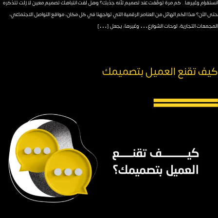
انستقرام وغيرها.. كم مرة توقّفت عند تصميم لأنه جذبك؟ وهل لفت انتباهك تصميم معين لا زلت تتذكره
حتى الآن؟ هذا الكم الهائل من العناصر الرقمية التي تواجهنا في كل مكان، مواقع التواصل الاجتماعي،
المجمعات التجارية، لوحات الشوارع… وغيرها، يجعل […]
كيف تقنع العميل بتصميمك