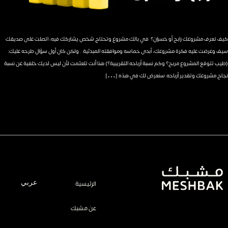
كيف تعرف مشروعك رابح أو خسران؟ في بالك مشروع وتحتاج شخص يشاركك فيه، اتصلت على صديقك
سيف وعرضت عليه فكرة مشروعك، أبدى حماسه وموافقته المبدئية.. ولكن كان أول سؤال طرحه عليك:
(طيب تتوقع المشروع مربح؟ وكم نسبة أرباحه التقريبية؟) هنا أنت تلعثمت لأن ليس لديك خلفية عن نسبة
نجاح مشروعك وتقدير أرباحه.سنعرض لك في هذه […]
الرئيسية
عربي
عن مشبك