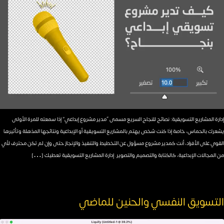
إدارة المشاريع التسويقية: نصائح للنجاح السريع مسمى “مدير مشروع إبداعي” إذا سمعته للمرة الأولى
يشعرك بالحماس، خاصة إذا كنت شخص يهتم بالمشاريع التسويقية أو الإبداعية ونتائجها المذهلة وتأثيرها
القوي على الأفراد، أنت كمدير مشروع مسؤول عن التخطيط والتنفيذ والإنجاز حتى وإن لم تكن محترف لأي
من المجالات الإبداعية، كالكتابة والتصميم والتصوير. إدارة المشاريع التسويقية تعطيك […]
التسويق النفسي والحنين للماضي