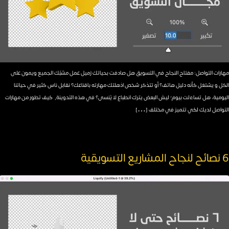
مهارات التواصل: مفتاح النجاح في التسويق هل صادفت بحياتك زميل عمل مشبّك الجميع ويمون على
الكل و يشتغل كأنه دليل هاتف؟ أو تتذكر شخص اذهلتك مهارته باقناعك؟ نقابل ناس كثير في حياتنا
اليومية، هل تساءلت بيوم؛ ليش البعض يترك انطباع لا يُنسى؟ في هذه التدوينة٫ كيف تطور من مهارات
التواصل لديك لكي تتميز في مختلف […]
6 نصائح لنجاح المشاريع التسويقية