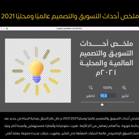
ملخص أحداث التسويق والتصميم عالميًا ومحليًا 2021
ملخص أحداث التسويق والتصميم عالميًا ومحليًا 2021 2021 م كان عام التحوّل وبداية الحياة من جديد بعد
جائحة كورونا، بدأ العالم يتعافى من آثار الأزمة، تغيرت سلوكياتنا وأفكارنا كمستهلكين وأصبحنا أكثر وعيًا،
تصدّر التسوّق الإلكتروني قائمة الخيارات المفضّلة لدى الكثير، وظهرت خيارات عديدة متنوعة جعلته أعلى