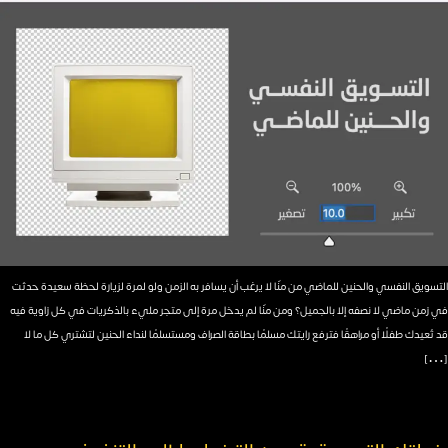
التسويق النفسي والحنين للماضي من منّا لا يرغب أن يسافر به الزمن ولو لمرة لزيارة لحظة سعيدة حدثت
في زمن ماضي لا نصفه إلا بالجميل؟ ومن منّا لم يدخل مرة إلى متجر مليء بالذكريات في كل زاوية فيه
قد تُعيدك طفلًا أو مراهقًا فترفع رايتك مسلمًا بطاقة الصراف ومستسلمًا لنداء الحنين لتشتري كل ما لا
[…]