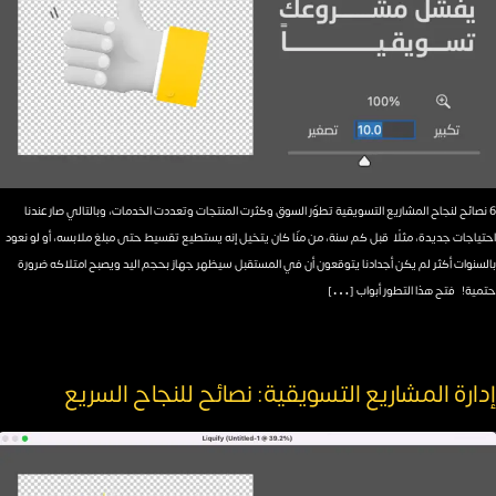
6 نصائح لنجاح المشاريع التسويقية تطوّر السوق وكثرت المنتجات وتعددت الخدمات، وبالتالي صار عندنا
احتياجات جديدة، مثلًا قبل كم سنة، من منّا كان يتخيل إنه يستطيع تقسيط حتى مبلغ ملابسه، أو لو نعود
بالسنوات أكثر لم يكن أجدادنا يتوقعون أن في المستقبل سيظهر جهاز بحجم اليد ويصبح امتلاكه ضرورة
حتمية! فتح هذا التطور أبواب […]
إدارة المشاريع التسويقية: نصائح للنجاح السريع