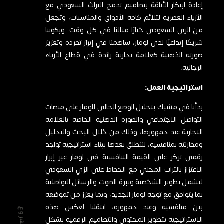
إعادة ابتكار الأناقة بتصاميم تدمج التراث السعودي مع
الأزياء العصرية لتلائم كافة الأذواق والمناسبات، وتجعل
من الزي السعودي خيارًا مثاليًا في كل وقت. وبكوننا
شريكًا إبداعيًا لدى لومار، ساهمنا في إبراز تفرده وتعزيز
صورته الذهنية كعلامة تجارية رائدة في قطاع الأزياء
الرجالية.
استراتيجية العمل:
بدأنا في مشبك بتحليل الوضع الحالي للومار على منصات
التواصل الاجتماعي والصورة الذهنية الخاصة بالعلامة
التجارية عند جمهورها، وذلك من خلال البحث والتحليل
ومقارنته بمنافسيه، لننطلق بعدها ببناء استراتيجية تواجد
رقمي تركز على القيمة التنافسية في لومار عبر إبراز
الاعتزاز بالتراث المحلي مع الحفاظ على الزي السعودي
لتشمل تطوير الشخصية ونبرة الصوت والرسائل التواصلية
بما يتوافق مع توجه لومار الجديد، وبما يعزز من تموضعه
بين منافسيه وعند جمهوره، انتقلنا لعكس هذه
الاستراتيجية بتطوير المحتوى والتصاميم الرقمية بشكل