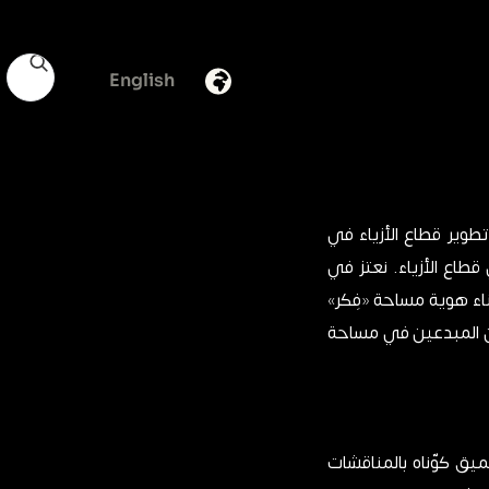
English
ين وتطوير قطاع الأزياء في
قطاع الأزياء. نعتز في
ناء هوية مساحة «فِكر»
ين المبدعين في مساحة
 بحثٍ موسّع وفهم عميق كوّناه بالمناقشات