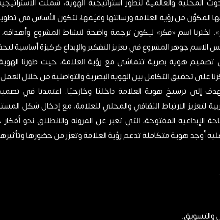
بحوث المحلية والعالمية لنطور استراتيجية الهوية، شملت الاستراتيجي
ا المكوّن من رؤية العلامة ورسالتها وقيَمها، لتكون الأساس في تطوير 
». اخترنا اسم «فكر» ليكون ترجمة واضحة لنشاط المشروع وأهدافه، 
الاسم جوهر المشروع في تعزيز التفكير والإبداع كركيزة أساسية لتحقي
تصميم هوية بصرية تتماشى مع رؤية العلامة، حيث طورنا الهوية لت
كزنا على تحقيق التكامل بين الهوية البصرية والتواصلية من خلال العمل
دف إلى ترسيخ هوية العلامة داخليًا وخارجيًا. اعتمدنا في تصميم
بية لتعزيز الارتباط الثقافي والمحلي للعلامة، مع إدخال شكل ال
الإبداعية المفتوحة، التي تعبر عن المرونة والانطلاق نحو أفكار 
اصلية أوجد هوية متكاملة تدعم رؤية العلامة وتعزز من حضورها وتأثيرها
صل والتسويق.