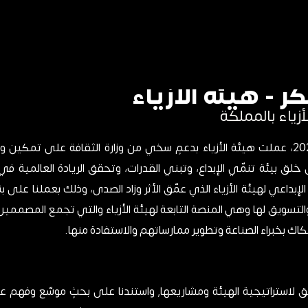
 - هيئة الأزياء
أزياء بالمملكة
منذ تأسيسها عام 2020، عملت هيئة الأزياء بدعمٍ سخي من وزارة الثقافة على تمك
لق بيئة تنمّي الإبداع، وتبني القدرات، وتحقق الريادة العالمية في 
إبداعي لهيئة الأزياء الذي عمّق الأثر وزاد الصدى، وذلك بعملنا على ب
والتسويق لها وهي المنصة التابعة لهيئة الأزياء والتي تجمع المصمم
كاك بخبراء الصناعة وتطوير ممارساتهم والاستفادة منها.
انطلقنا من فهم عميق لاستراتيجية الهيئة ومشاريعها٫ واستندنا على