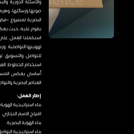
والأسئلة الدورية وال
صوتها ورسائلها، وهرمه
البصرية لمشروع «فكر
يقوم عليه، حيث يعكس 
استكملنا العمل على 
لهويتها التواصلية. ور
للتواصل والتسويق ته
استخدام الخطوط العر
أساسي يعكس المساحة 
العناصر البصرية والتو
إطار العمل:
بناء استراتيجية الهوية.
اقتراح الاسم التجاري.
بناء الهوية البصرية.
بناء استراتيجية التوا