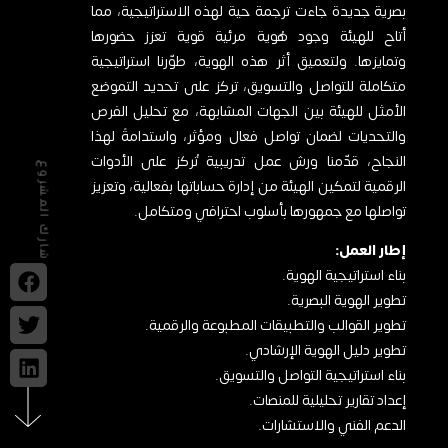
بصرية جديدة جاءت ترجمة حية لهذه الاستراتيجية، مما
أتاح للهيئة وجود هُوية مرئية قوية تعزز حضورها
وتمايزها. ولتعميق أثر هذه الهوية، طوّرنا استراتيجية
متكاملة للتواصل والتسويق، تركز على تحديد التموضع
الأمثل للهيئة بين الجهات المشابهة، مع تحليل الفرص
والتحديات لضمان تواصل فعال ومؤثر، واستدامةً لهذا
النجاح، قدّمنا ورش عمل تدريبية تُركز على الأدوات
شارك المشروع
الرقمية لتمكين الهيئة من إدارة حساباتها بفعالية، وتعزيز
تواصلها مع جمهورها بأسلوب احترافي ومتكامل.
إطار العمل:
بناء استراتيجية الهوية.
تطوير الهوية البصرية.
تطوير القوالب والتطبيقات المطبوعة والرقمية.
تطوير دليل الهوية الإرشادي.
بناء استراتيجية التواصل والتسويق.
إعداد تقارير تحليلية للمنصات.
الدعم الفني والاستشارات.