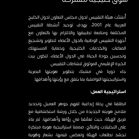
أُنشئت هيئة التقييس لدول مجلس التعاون لدول الخليج
العربية عام 2001، بهدف توحيد أنشطة التقييس
المختلفة ومتابعة تطبيقها والالتزام بها بالتعاون مع
أجهزة التقييس الوطنية بالدول الأعضاء لتطوير وتشجيع
الصناعات والخدمات الخليجية وحماية المستهلك
وتحسين جودة الحياة في الدول الأعضاء، لتكون بيت
الخبرة الإقليمي الموثوق لنشاطات التقييس.
جاء دورنا في مشبك بتطوير هويتها البصرية
واستراتيجيتها التواصلية بما يتفق مع رؤيتها وأهدافها.
استراتيجية العمل:
انطلقنا في رحلة إبداعية لفهم جوهر العميل وتحديد
ملامح هويته الجديدة من خلال ورشة استكشافية مع
فريق الهيئة، حيث تعمّقنا في رؤاها وأهدافها، ثم بناءً
على التحليلات والنتائج، صممنا استراتيجية هوية مبتكرة
تجسّد تطلعات الهيئة وتعكس قيَمها، بشعار وهُوية