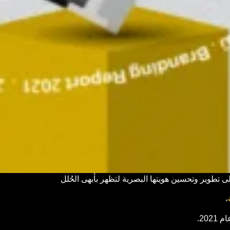
 تطوير وتحسين هويتها البصرية لتظهر بأبهى الحُلل
،